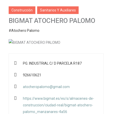
Construcción
Sanitarios Y Auxiliares
BIGMAT ATOCHERO PALOMO
#Atochero Palomo
PG. INDUSTRIAL C/ D PARCELA R187
926610621
atocheropalomo@gmail.com
https://www.bigmat.es/es/s/almacenes-de-
construccion/ciudad-real/bigmat-atochero-
palomo_manzanares-4a56