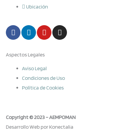
Ubicación
F
L
Y
I
a
i
o
n
c
n
u
s
e
k
t
t
Aspectos Legales
b
e
u
a
o
d
b
g
Aviso Legal
o
i
e
r
Condiciones de Uso
k
n
a
-
m
Política de Cookies
f
Copyright © 2023 – AEMPOMAN
Desarrollo Web por Konectalia