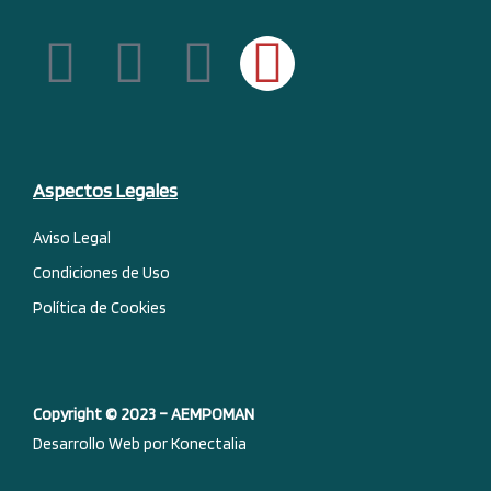
F
L
Y
I
a
i
o
n
c
n
u
s
Aspectos Legales
e
k
t
t
Aviso Legal
b
e
u
a
Condiciones de Uso
o
d
b
g
Política de Cookies
o
i
e
r
k
n
a
Copyright © 2023 – AEMPOMAN
Desarrollo Web por Konectalia
-
m