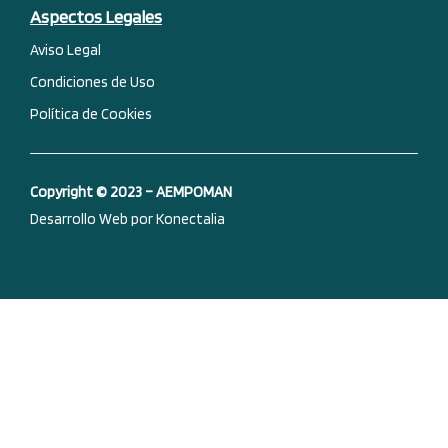
c
n
u
s
Aspectos Legales
e
k
t
t
Aviso Legal
Condiciones de Uso
b
e
u
a
Política de Cookies
o
d
b
g
o
i
e
r
Copyright © 2023 – AEMPOMAN
Desarrollo Web por Konectalia
k
n
a
-
m
f