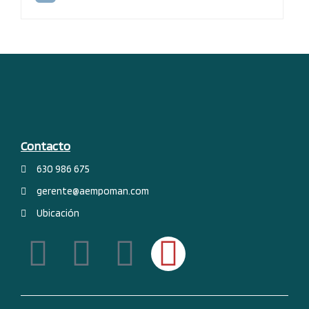
Contacto
630 986 675
gerente@aempoman.com
Ubicación
F
L
Y
I
a
i
o
n