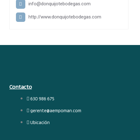
info@donquijotebodegas.com
http://www.donquijotebodegas.com
Contacto
630 986 675
gerente@aempoman.com
Ubicación