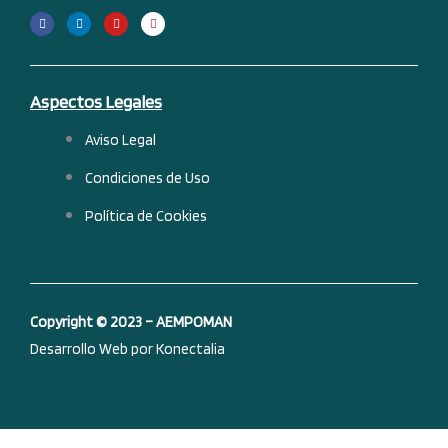
F
L
Y
I
a
i
o
n
c
n
u
s
e
k
t
t
b
e
u
a
o
d
b
g
o
i
e
r
k
n
a
-
m
Aspectos Legales
f
Aviso Legal
Condiciones de Uso
Política de Cookies
Copyright © 2023 – AEMPOMAN
Desarrollo Web por Konectalia