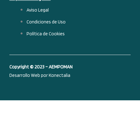
e
k
t
t
Aviso Legal
b
e
u
a
Condiciones de Uso
Política de Cookies
o
d
b
g
o
i
e
r
Copyright © 2023 – AEMPOMAN
k
n
a
Desarrollo Web por Konectalia
-
m
f