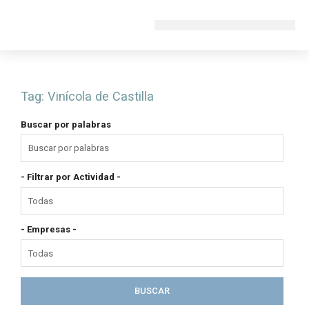
Ir
al
contenido
Tag:
Vinícola de Castilla
Buscar por palabras
- Filtrar por Actividad -
- Empresas -