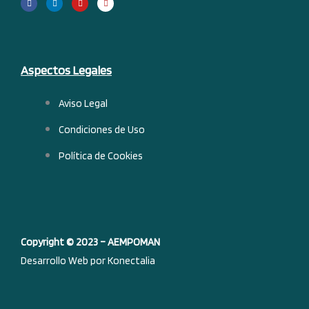
c
n
u
s
e
k
t
t
b
e
u
a
o
d
b
g
o
i
e
r
k
n
a
-
m
f
Aspectos Legales
Aviso Legal
Condiciones de Uso
Política de Cookies
Copyright © 2023 – AEMPOMAN
Desarrollo Web por Konectalia