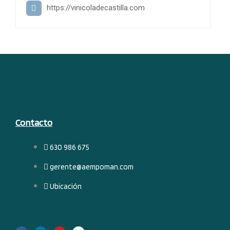
https://vinicoladecastilla.com
Contacto
630 986 675
gerente@aempoman.com
Ubicación
F
L
Y
I
a
i
o
n