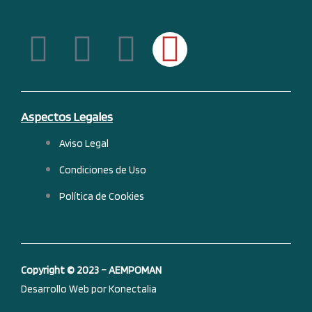
F
L
Y
I
a
i
o
n
c
n
u
s
Aspectos Legales
e
k
t
t
Aviso Legal
b
e
u
a
Condiciones de Uso
Política de Cookies
o
d
b
g
o
i
e
r
Copyright © 2023 – AEMPOMAN
k
n
a
Desarrollo Web por Konectalia