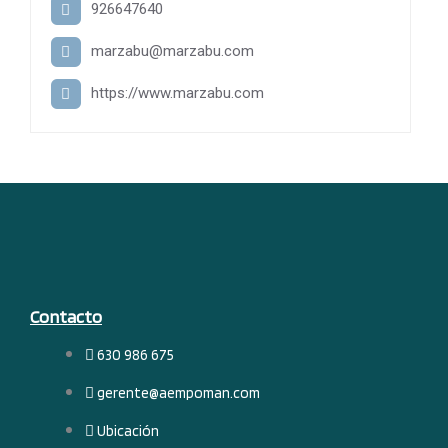
926647640
marzabu@marzabu.com
https://www.marzabu.com
Contacto
630 986 675
gerente@aempoman.com
Ubicación