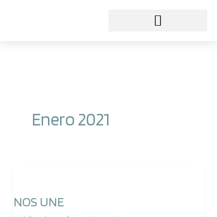
Ir
al
contenido
Enero 2021
NOS
UNE
NOS UNE