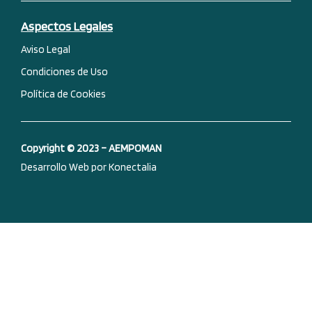
o
i
e
r
k
n
a
-
m
Aspectos Legales
f
Aviso Legal
Condiciones de Uso
Política de Cookies
Copyright © 2023 – AEMPOMAN
Desarrollo Web por Konectalia