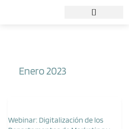
Ir
al
contenido
Enero 2023
Webinar:
Digitalización
Webinar: Digitalización de los
de