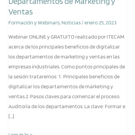
Departamentos de Marketing y
los
Ventas
Departamentos
de
Formación y Webinars
,
Noticias
/
enero 25, 2023
Marketing
Webinar ONLINE y GRATUITO realizado por ITECAM
y
acerca de los principales beneficios de digitalizar
Ventas
los departamentos de marketing y ventas en las
empresas industriales. Como puntos principales de
la sesión trataremos: 1. Principales beneficios de
digitalizar los departamentos de marketing y
ventas.2. Pasos claves para comenzar el proceso.
Auditoría de los departamentos. La clave: Formar e
[…]
Leer más »