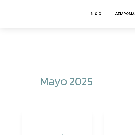
Ir
INICIO
AEMPOMA
al
contenido
Mayo 2025
I
IV
Convención
Concurso