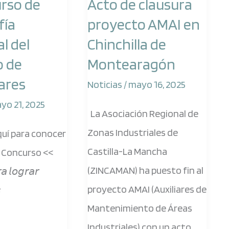
urso de
Acto de clausura
clausura
fía
proyecto AMAI en
proyecto
al del
Chinchilla de
AMAI
o de
Montearagón
en
ares
Chinchilla
Noticias
/
mayo 16, 2025
de
yo 21, 2025
La Asociación Regional de
Montearagón
Zonas Industriales de
aquí para conocer
Castilla-La Mancha
l Concurso <<
(ZINCAMAN) ha puesto fin al
𝘢 𝘭𝘰𝘨𝘳𝘢𝘳
proyecto AMAI (Auxiliares de

Mantenimiento de Áreas
Industriales) con un acto