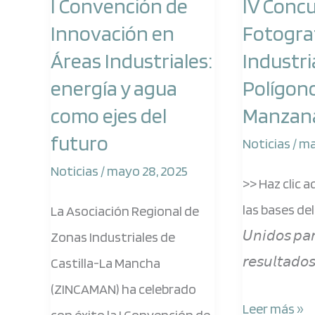
I Convención de
IV Conc
de
de
Innovación en
Fotogra
Innovación
Fotografía
Áreas Industriales:
Industri
en
Industrial
energía y agua
Polígon
Áreas
del
como ejes del
Manzan
Industriales:
Polígono
futuro
energía
de
Noticias
/
ma
y
Manzanares
Noticias
/
mayo 28, 2025
>> Haz clic 
agua
las bases de
La Asociación Regional de
como
𝘜𝘯𝘪𝘥𝘰𝘴 𝘱𝘢𝘳
Zonas Industriales de
ejes
𝘳𝘦𝘴𝘶𝘭𝘵𝘢𝘥𝘰
Castilla-La Mancha
del
(ZINCAMAN) ha celebrado
futuro
Leer más »