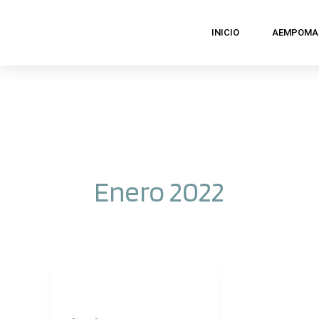
Ir
INICIO
AEMPOMA
al
contenido
Enero 2022
Tríptico
AEMPOMAN