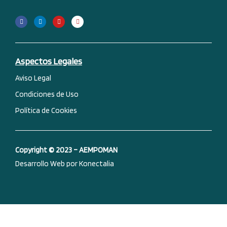
F
L
Y
I
a
i
o
n
c
n
u
s
e
k
t
t
b
e
u
a
o
d
b
g
o
i
e
r
k
n
a
-
m
Aspectos Legales
f
Aviso Legal
Condiciones de Uso
Política de Cookies
Copyright © 2023 – AEMPOMAN
Desarrollo Web por Konectalia