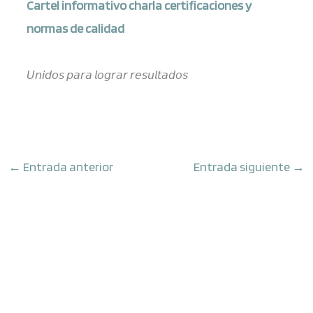
Cartel informativo charla certificaciones y
normas de calidad
𝘜𝘯𝘪𝘥𝘰𝘴 𝘱𝘢𝘳𝘢 𝘭𝘰𝘨𝘳𝘢𝘳 𝘳𝘦𝘴𝘶𝘭𝘵𝘢𝘥𝘰𝘴
←
Entrada anterior
Entrada siguiente
→