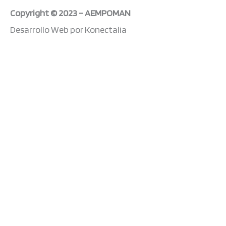
b
e
u
a
Copyright © 2023 – AEMPOMAN
o
d
b
g
Desarrollo Web por Konectalia
o
i
e
r
k
n
a
-
m
f