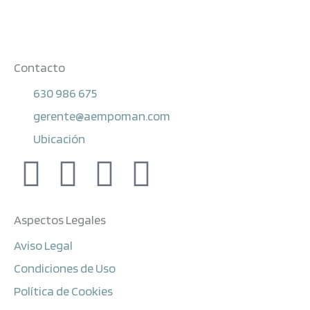
Contacto
630 986 675
gerente@aempoman.com
Ubicación
F
L
Y
I
a
i
o
n
Aspectos Legales
c
n
u
s
Aviso Legal
e
k
t
t
Condiciones de Uso
Política de Cookies