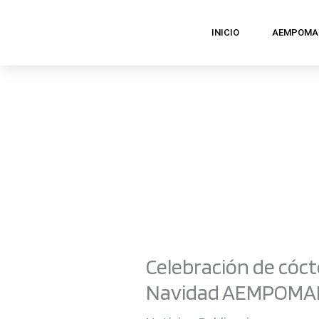
Ir
INICIO
AEMPOMA
al
contenido
Celebración de cócte
Navidad AEMPOM