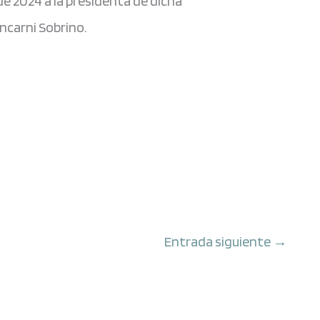
e 2024 a la presidenta de dicha
ncarni Sobrino.
Entrada siguiente
→