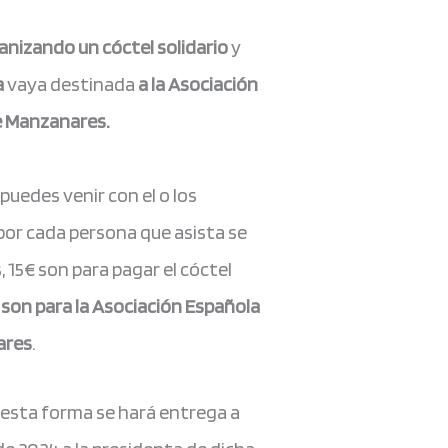
izando un cóctel solidario
y
a
vaya destinada
a la Asociación
e Manzanares.
 puedes venir con el o los
or cada persona que asista se
, 15€ son para pagar el cóctel
 son para la Asociación Española
ares
.
 esta forma se hará entrega a