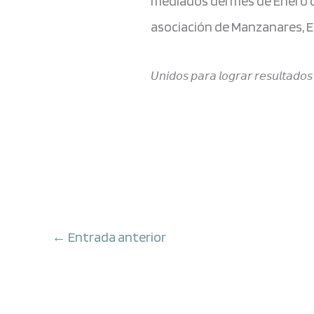
mediados del mes de Enero d
asociación de Manzanares, E
𝘜𝘯𝘪𝘥𝘰𝘴 𝘱𝘢𝘳𝘢 𝘭𝘰𝘨𝘳𝘢𝘳 𝘳𝘦𝘴𝘶𝘭𝘵𝘢𝘥𝘰𝘴
←
Entrada anterior