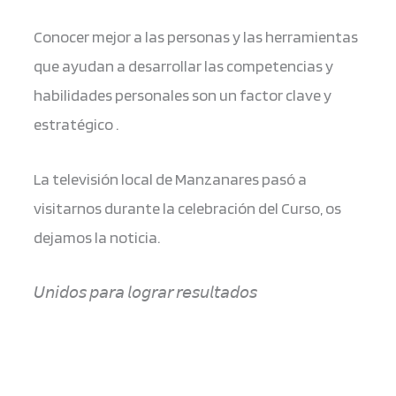
Conocer mejor a las personas y las herramientas
que ayudan a desarrollar las competencias y
habilidades personales son un factor clave y
estratégico .
La televisión local de Manzanares pasó a
visitarnos durante la celebración del Curso, os
dejamos la noticia.
𝘜𝘯𝘪𝘥𝘰𝘴 𝘱𝘢𝘳𝘢 𝘭𝘰𝘨𝘳𝘢𝘳 𝘳𝘦𝘴𝘶𝘭𝘵𝘢𝘥𝘰𝘴