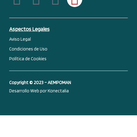
a
i
o
n
c
n
u
s
Aspectos Legales
e
k
t
t
Aviso Legal
Condiciones de Uso
b
e
u
a
Política de Cookies
o
d
b
g
o
i
e
r
Copyright © 2023 – AEMPOMAN
Desarrollo Web por Konectalia
k
n
a
-
m
f