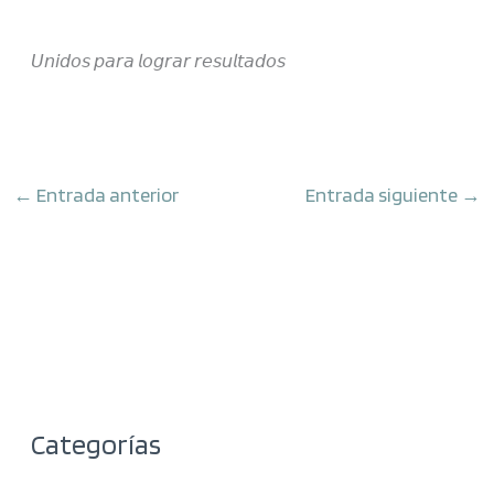
𝘜𝘯𝘪𝘥𝘰𝘴 𝘱𝘢𝘳𝘢 𝘭𝘰𝘨𝘳𝘢𝘳 𝘳𝘦𝘴𝘶𝘭𝘵𝘢𝘥𝘰𝘴
←
Entrada anterior
Entrada siguiente
→
Categorías