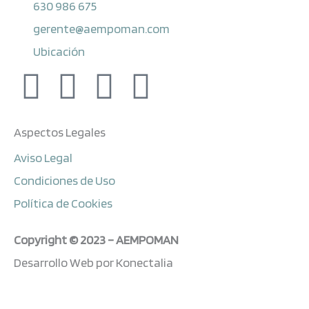
630 986 675
gerente@aempoman.com
Ubicación
F
L
Y
I
a
i
o
n
Aspectos Legales
c
n
u
s
Aviso Legal
e
k
t
t
Condiciones de Uso
Política de Cookies
b
e
u
a
Copyright © 2023 – AEMPOMAN
o
d
b
g
Desarrollo Web por Konectalia
o
i
e
r