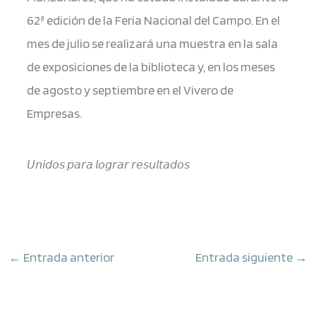
62ª edición de la Feria Nacional del Campo. En el
mes de julio se realizará una muestra en la sala
de exposiciones de la biblioteca y, en los meses
de agosto y septiembre en el Vivero de
Empresas.
𝘜𝘯𝘪𝘥𝘰𝘴 𝘱𝘢𝘳𝘢 𝘭𝘰𝘨𝘳𝘢𝘳 𝘳𝘦𝘴𝘶𝘭𝘵𝘢𝘥𝘰𝘴
←
Entrada anterior
Entrada siguiente
→