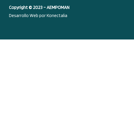
Copyright © 2023 – AEMPOMAN
k
n
a
Desarrollo Web por Konectalia
-
m
f