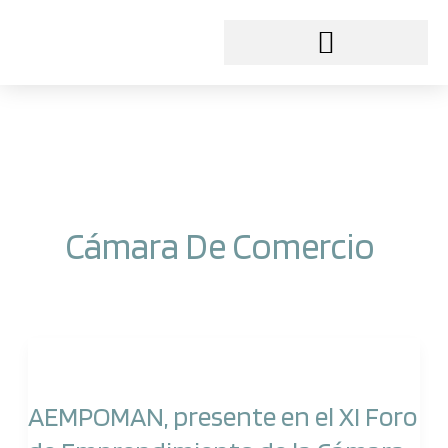
Ir
al
contenido
Cámara De Comercio
AEMPOMAN,
presente
AEMPOMAN, presente en el XI Foro
en