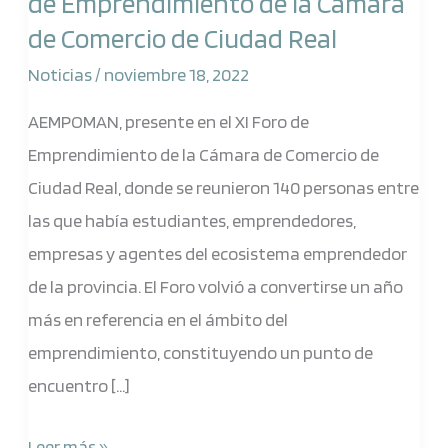
de Emprendimiento de la Cámara
el
de Comercio de Ciudad Real
XI
Foro
Noticias
/
noviembre 18, 2022
de
AEMPOMAN, presente en el XI Foro de
Emprendimiento
Emprendimiento de la Cámara de Comercio de
de
Ciudad Real, donde se reunieron 140 personas entre
la
las que había estudiantes, emprendedores,
Cámara
empresas y agentes del ecosistema emprendedor
de
de la provincia. El Foro volvió a convertirse un año
Comercio
más en referencia en el ámbito del
de
emprendimiento, constituyendo un punto de
Ciudad
encuentro […]
Real
Leer más »