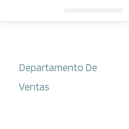
Ir
al
contenido
Departamento De
Ventas
Webinar:
Digitalización