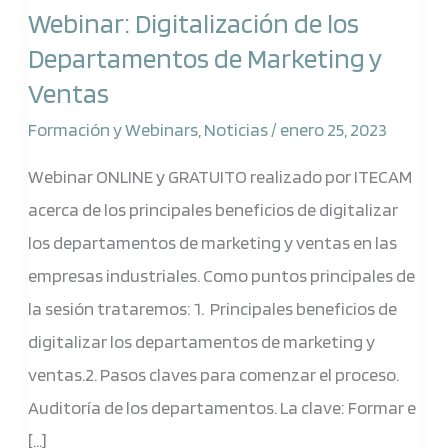
Webinar: Digitalización de los
de
Departamentos de Marketing y
los
Ventas
Departamentos
de
Formación y Webinars
,
Noticias
/
enero 25, 2023
Marketing
Webinar ONLINE y GRATUITO realizado por ITECAM
y
acerca de los principales beneficios de digitalizar
Ventas
los departamentos de marketing y ventas en las
empresas industriales. Como puntos principales de
la sesión trataremos: 1. Principales beneficios de
digitalizar los departamentos de marketing y
ventas.2. Pasos claves para comenzar el proceso.
Auditoría de los departamentos. La clave: Formar e
[…]