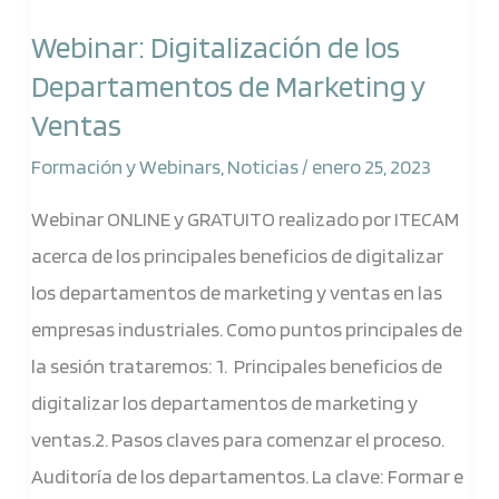
Digitalización
Webinar: Digitalización de los
de
Departamentos de Marketing y
los
Ventas
Departamentos
de
Formación y Webinars
,
Noticias
/
enero 25, 2023
Marketing
Webinar ONLINE y GRATUITO realizado por ITECAM
y
acerca de los principales beneficios de digitalizar
Ventas
los departamentos de marketing y ventas en las
empresas industriales. Como puntos principales de
la sesión trataremos: 1. Principales beneficios de
digitalizar los departamentos de marketing y
ventas.2. Pasos claves para comenzar el proceso.
Auditoría de los departamentos. La clave: Formar e