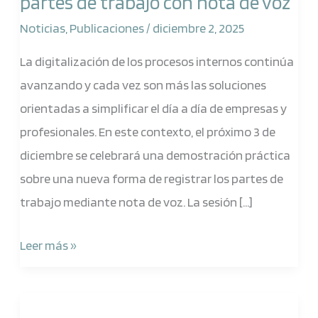
partes de trabajo con nota de voz
papel:
registra
Noticias
,
Publicaciones
/
diciembre 2, 2025
tus
La digitalización de los procesos internos continúa
partes
avanzando y cada vez son más las soluciones
de
orientadas a simplificar el día a día de empresas y
trabajo
profesionales. En este contexto, el próximo 3 de
con
diciembre se celebrará una demostración práctica
nota
sobre una nueva forma de registrar los partes de
de
trabajo mediante nota de voz. La sesión […]
voz
Leer más »
Webinar: