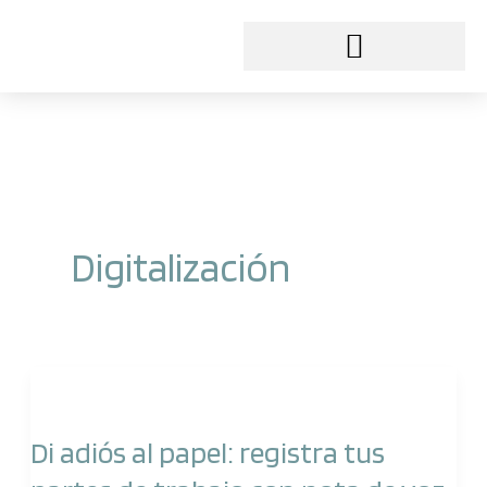
Ir
al
contenido
Digitalización
Di
adiós
Di adiós al papel: registra tus
al