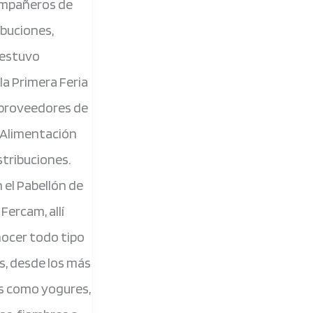
ompañeros de
ibuciones,
es
estuvo
la Primera Feria
 proveedores de
 Alimentación
stribuciones.
 el Pabellón de
Fercam, allí
ocer todo tipo
s, desde los más
es como yogures,