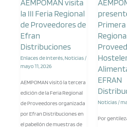
AEMPOMAN visita
AEMPO
la
en
la III Feria Regional
presente
III
la
de Proveedores de
Primera 
Feria
Primera
Efran
Regiona
Regional
Feria
Distribuciones
Proveed
de
Regional
Hosteler
Proveedores
de
Enlaces de Interés
,
Noticias
/
mayo 11, 2026
de
Proveedore
Aliment
Efran
de
EFRAN
AEMPOMAN visitó la tercera
Distribuciones
Hostelería
Distribu
edición de la Feria Regional
y
Noticias
/
ma
de Proveedores organizada
Alimentació
por Efran Distribuciones en
Por gentilez
de
el pabellón de muestras de