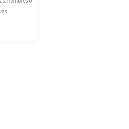
nas, fiambres o
las