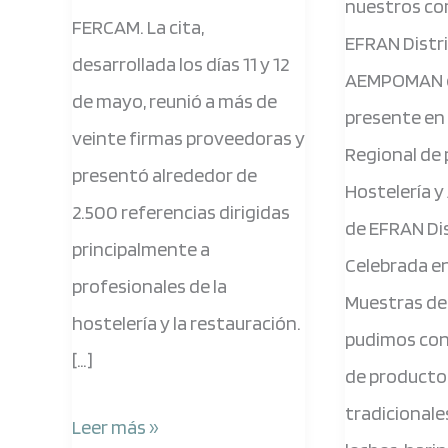
nuestros c
EFRAN
FERCAM. La cita,
EFRAN Distr
Distribucion
desarrollada los días 11 y 12
AEMPOMAN 
de mayo, reunió a más de
presente en 
veinte firmas proveedoras y
Regional de
presentó alrededor de
Hostelería y
2.500 referencias dirigidas
de EFRAN Di
principalmente a
Celebrada en
profesionales de la
Muestras de 
hostelería y la restauración.
pudimos con
[…]
de producto
tradicional
Leer más »