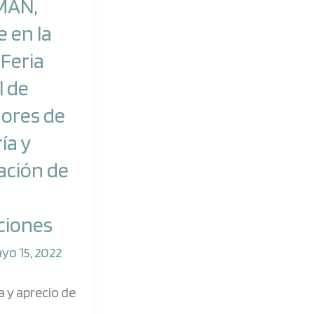
MAN,
 en la
Feria
l de
ores de
ía y
s
ación de
ciones
yo 15, 2022
n
a y aprecio de