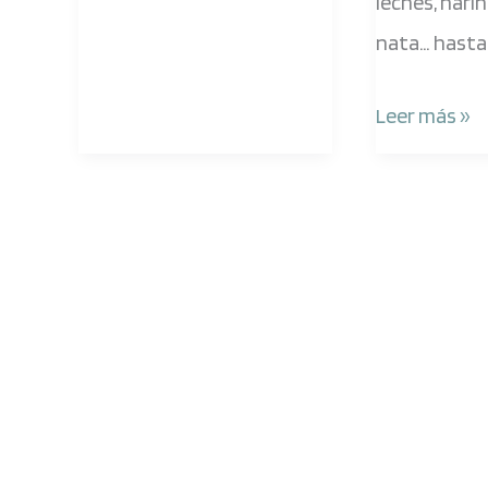
leches, hari
nata… hasta 
Leer más »