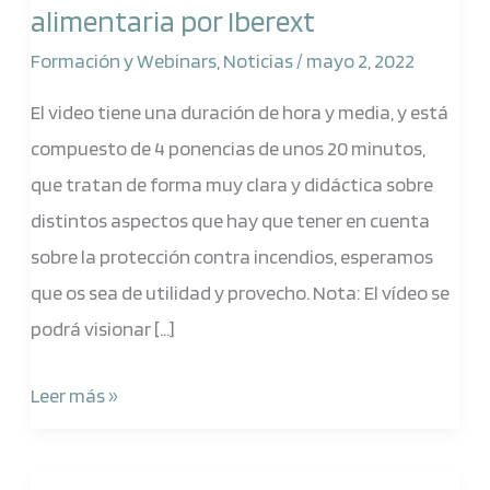
alimentaria por Iberext
en
la
Formación y Webinars
,
Noticias
/
mayo 2, 2022
industria
El video tiene una duración de hora y media, y está
alimentaria
compuesto de 4 ponencias de unos 20 minutos,
por
que tratan de forma muy clara y didáctica sobre
Iberext
distintos aspectos que hay que tener en cuenta
sobre la protección contra incendios, esperamos
que os sea de utilidad y provecho. Nota: El vídeo se
podrá visionar […]
Leer más »
Webinar