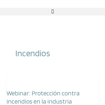
Ir
al
contenido
Incendios
Webinar:
Protección
Webinar: Protección contra
contra
incendios en la industria
incendios