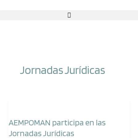
Ir
al
contenido
Jornadas Jurídicas
AEMPOMAN
participa
AEMPOMAN participa en las
en
Jornadas Jurídicas
las