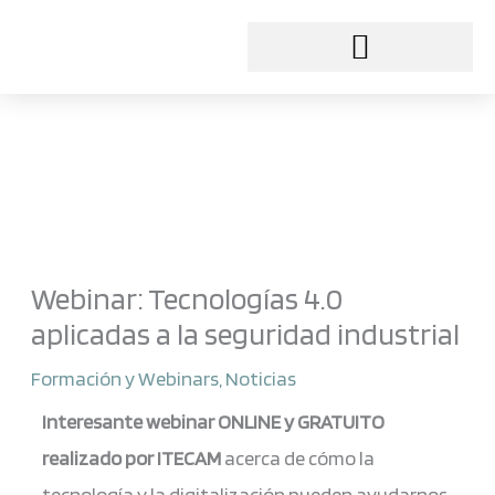
Ir
al
contenido
Webinar: Tecnologías 4.0
aplicadas a la seguridad industrial
Formación y Webinars
,
Noticias
Interesante webinar ONLINE y GRATUITO
realizado por ITECAM
acerca de cómo la
tecnología y la digitalización pueden ayudarnos