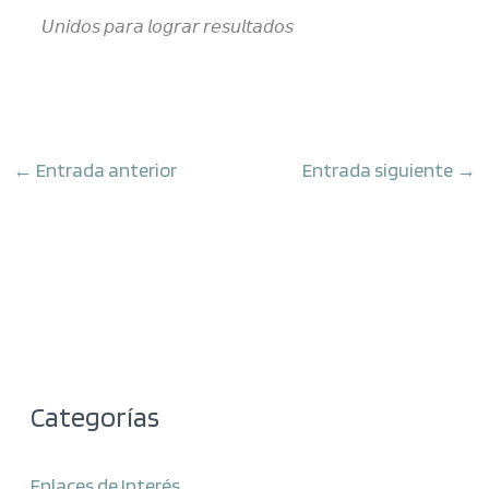
𝘜𝘯𝘪𝘥𝘰𝘴 𝘱𝘢𝘳𝘢 𝘭𝘰𝘨𝘳𝘢𝘳 𝘳𝘦𝘴𝘶𝘭𝘵𝘢𝘥𝘰𝘴
←
Entrada anterior
Entrada siguiente
→
Categorías
Enlaces de Interés