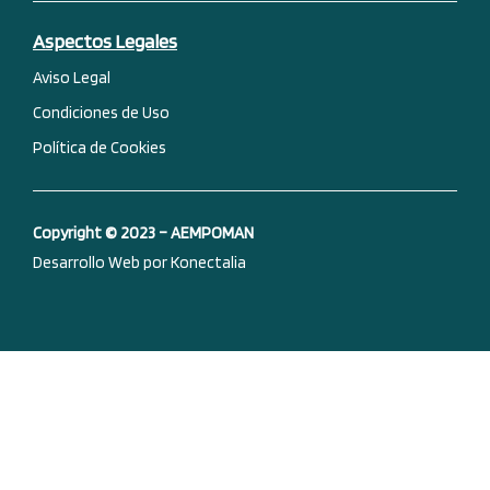
o
i
e
r
k
n
a
-
m
Aspectos Legales
f
Aviso Legal
Condiciones de Uso
Política de Cookies
Copyright © 2023 – AEMPOMAN
Desarrollo Web por Konectalia