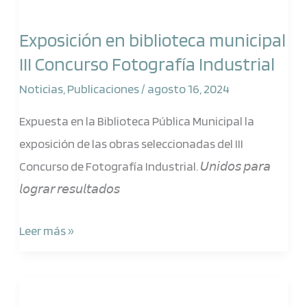
en
Exposición en biblioteca municipal
biblioteca
III Concurso Fotografía Industrial
municipal
III
Noticias
,
Publicaciones
/
agosto 16, 2024
Concurso
Expuesta en la Biblioteca Pública Municipal la
Fotografía
exposición de las obras seleccionadas del III
Industrial
Concurso de Fotografía Industrial. 𝘜𝘯𝘪𝘥𝘰𝘴 𝘱𝘢𝘳𝘢
𝘭𝘰𝘨𝘳𝘢𝘳 𝘳𝘦𝘴𝘶𝘭𝘵𝘢𝘥𝘰𝘴
Leer más »
El