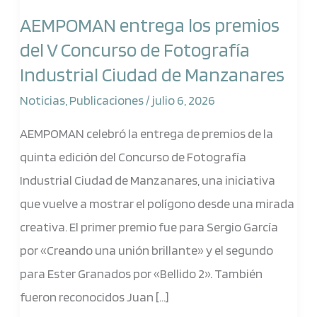
entrega
AEMPOMAN entrega los premios
los
del V Concurso de Fotografía
premios
Industrial Ciudad de Manzanares
del
V
Noticias
,
Publicaciones
/
julio 6, 2026
Concurso
AEMPOMAN celebró la entrega de premios de la
de
quinta edición del Concurso de Fotografía
Fotografía
Industrial Ciudad de Manzanares, una iniciativa
Industrial
que vuelve a mostrar el polígono desde una mirada
Ciudad
creativa. El primer premio fue para Sergio García
de
por «Creando una unión brillante» y el segundo
Manzanares
para Ester Granados por «Bellido 2». También
fueron reconocidos Juan […]