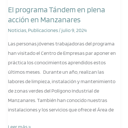
programa
El programa Tándem en plena
Tándem
acción en Manzanares
en
plena
Noticias
,
Publicaciones
/
julio 9, 2024
acción
Las personas jóvenes trabajadoras del programa
en
han visitado el Centro de Empresas par aponer en
Manzanares
práctica los conocimientos aprendidos estos
últimos meses. Durante un año, realizan las
labores de limpieza, instalación y mantenimiento
de zonas verdes del Polígono Industrial de
Manzanares. También han conocido nuestras
instalaciones y los servicios que ofrece el Área de
Leer más »