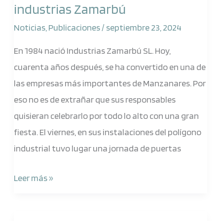
industrias Zamarbú
buenos
compañeros
Noticias
,
Publicaciones
/
septiembre 23, 2024
y
En 1984 nació Industrias Zamarbú SL. Hoy,
asociados
cuarenta años después, se ha convertido en una de
industrias
las empresas más importantes de Manzanares. Por
Zamarbú
eso no es de extrañar que sus responsables
quisieran celebrarlo por todo lo alto con una gran
fiesta. El viernes, en sus instalaciones del polígono
industrial tuvo lugar una jornada de puertas
Leer más »
Exposición