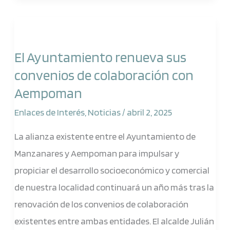
El
Ayuntamiento
El Ayuntamiento renueva sus
renueva
convenios de colaboración con
sus
Aempoman
convenios
de
Enlaces de Interés
,
Noticias
/
abril 2, 2025
colaboración
La alianza existente entre el Ayuntamiento de
con
Manzanares y Aempoman para impulsar y
Aempoman
propiciar el desarrollo socioeconómico y comercial
de nuestra localidad continuará un año más tras la
renovación de los convenios de colaboración
existentes entre ambas entidades. El alcalde Julián