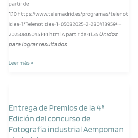
partir de
1.10 https://www.telemadrid.es/programas/telenot
icias-1/Telenoticias-1-05082025-2-2804139594–
20250805045144.html A partir de 41.35 𝘜𝘯𝘪𝘥𝘰𝘴
𝘱𝘢𝘳𝘢 𝘭𝘰𝘨𝘳𝘢𝘳 𝘳𝘦𝘴𝘶𝘭𝘵𝘢𝘥𝘰𝘴
Leer más »
Entrega
de
Entrega de Premios de la 4ª
Premios
Edición del concurso de
de
Fotografía industrial Aempoman
la