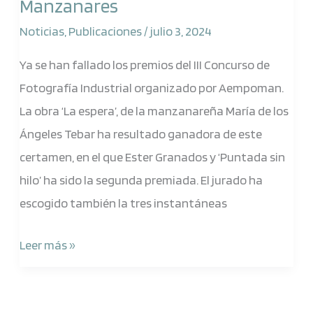
Manzanares
del
concurso
Noticias
,
Publicaciones
/
julio 3, 2024
de
Ya se han fallado los premios del III Concurso de
Fotografía
Fotografía Industrial organizado por Aempoman.
industrial
La obra ‘La espera’, de la manzanareña María de los
Aempoman
Ángeles Tebar ha resultado ganadora de este
ciudad
certamen, en el que Ester Granados y ‘Puntada sin
de
hilo’ ha sido la segunda premiada. El jurado ha
Manzanares
escogido también la tres instantáneas
Leer más »