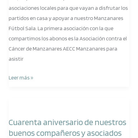
la
asociaciones locales para que vayan a disfrutar los
Liga
partidos en casa y apoyar a nuestro Manzanares
Nacional
Fútbol Sala. La primera asociación con la que
de
compartimos los abonos es la Asociación contra el
Fútbol
Cáncer de Manzanares AECC Manzanares para
Sala
asistir
Leer más »
Cuarenta
aniversario
Cuarenta aniversario de nuestros
de
buenos compañeros y asociados
nuestros