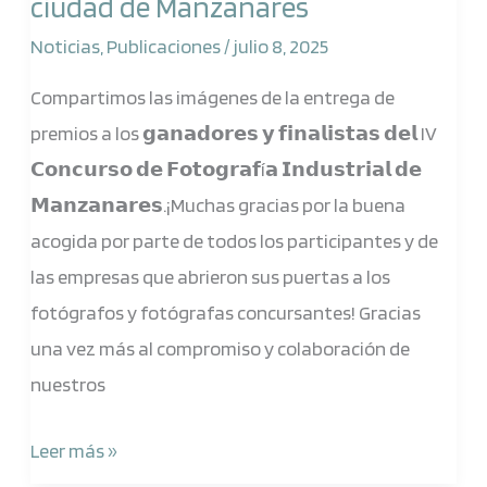
ciudad de Manzanares
4ª
Edición
Noticias
,
Publicaciones
/
julio 8, 2025
del
Compartimos las imágenes de la entrega de
concurso
premios a los 𝗴𝗮𝗻𝗮𝗱𝗼𝗿𝗲𝘀 𝘆 𝗳𝗶𝗻𝗮𝗹𝗶𝘀𝘁𝗮𝘀 𝗱𝗲𝗹 IV
de
𝗖𝗼𝗻𝗰𝘂𝗿𝘀𝗼 𝗱𝗲 𝗙𝗼𝘁𝗼𝗴𝗿𝗮𝗳í𝗮 𝗜𝗻𝗱𝘂𝘀𝘁𝗿𝗶𝗮𝗹 𝗱𝗲
Fotografía
𝗠𝗮𝗻𝘇𝗮𝗻𝗮𝗿𝗲𝘀.¡Muchas gracias por la buena
industrial
acogida por parte de todos los participantes y de
Aempoman
las empresas que abrieron sus puertas a los
ciudad
fotógrafos y fotógrafas concursantes! Gracias
de
una vez más al compromiso y colaboración de
Manzanares
nuestros
Leer más »