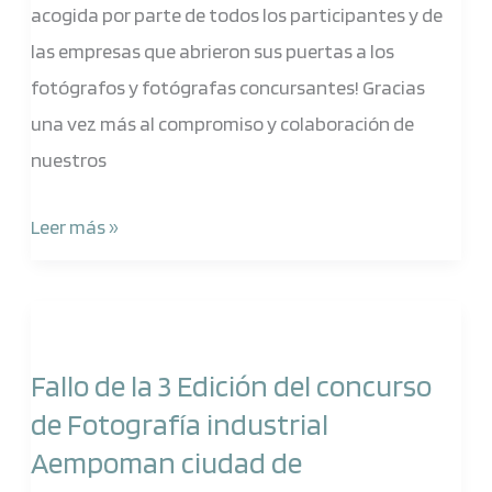
acogida por parte de todos los participantes y de
Aempoman
las empresas que abrieron sus puertas a los
ciudad
fotógrafos y fotógrafas concursantes! Gracias
de
una vez más al compromiso y colaboración de
Manzanares
nuestros
Leer más »
Fallo
de
Fallo de la 3 Edición del concurso
la
de Fotografía industrial
3
Aempoman ciudad de
Edición