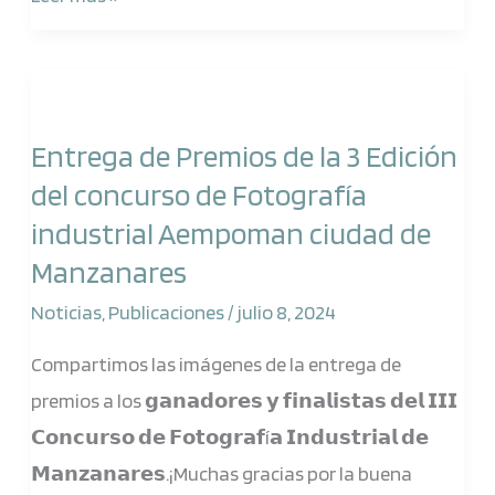
Entrega
de
Entrega de Premios de la 3 Edición
Premios
del concurso de Fotografía
de
industrial Aempoman ciudad de
la
Manzanares
3
Edición
Noticias
,
Publicaciones
/
julio 8, 2024
del
Compartimos las imágenes de la entrega de
concurso
premios a los 𝗴𝗮𝗻𝗮𝗱𝗼𝗿𝗲𝘀 𝘆 𝗳𝗶𝗻𝗮𝗹𝗶𝘀𝘁𝗮𝘀 𝗱𝗲𝗹 𝗜𝗜𝗜
de
𝗖𝗼𝗻𝗰𝘂𝗿𝘀𝗼 𝗱𝗲 𝗙𝗼𝘁𝗼𝗴𝗿𝗮𝗳í𝗮 𝗜𝗻𝗱𝘂𝘀𝘁𝗿𝗶𝗮𝗹 𝗱𝗲
Fotografía
𝗠𝗮𝗻𝘇𝗮𝗻𝗮𝗿𝗲𝘀.¡Muchas gracias por la buena
industrial