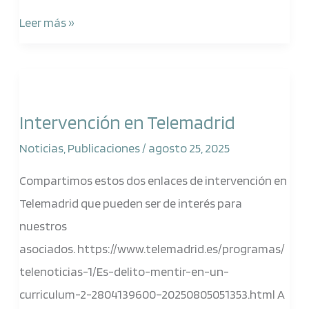
Leer más »
Intervención
en
Intervención en Telemadrid
Telemadrid
Noticias
,
Publicaciones
/
agosto 25, 2025
Compartimos estos dos enlaces de intervención en
Telemadrid que pueden ser de interés para
nuestros
asociados. https://www.telemadrid.es/programas/
telenoticias-1/Es-delito-mentir-en-un-
curriculum-2-2804139600–20250805051353.html A