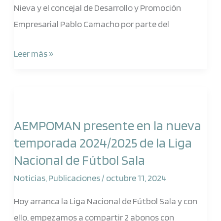
Nieva y el concejal de Desarrollo y Promoción
Empresarial Pablo Camacho por parte del
Leer más »
AEMPOMAN
presente
AEMPOMAN presente en la nueva
en
temporada 2024/2025 de la Liga
la
Nacional de Fútbol Sala
nueva
temporada
Noticias
,
Publicaciones
/
octubre 11, 2024
2024/2025
Hoy arranca la Liga Nacional de Fútbol Sala y con
de
ello, empezamos a compartir 2 abonos con