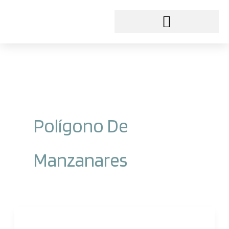
Ir
al
contenido
Polígono De
Manzanares
AEMPOMAN